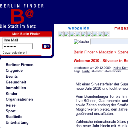
Mein Berlin Finder
Berlin Finder
>
Magazin
>
Szene
Jetzt registrieren!
Welcome 2010 - Silvester in Be
Berliner Firmen
erschienen am 29.12.2009 -
Keine Ko
Cityguide
Tags:
Party
Silvester Silvesterfeier
Events
Gesundheit
Mit einer Silvesterfeier der Sup
Immobilien
neue Jahr 2010 und lockt erne
Kinder
Vom Brandenburger Tor bis hin z
Organisationen
Live-Bühnen, Gastronomie- un
sowie Zelten entlang der Straß
Reise
Möglichkeiten bietet, den Jahr
Sport
gebührend einzuläuten.
Stadtteile
Zahlreiche internationale Star
Unterhaltung
das neue Jahr hinein mit Musik