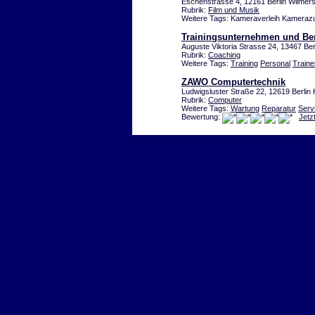
Eschenstrasse 4, 12161 Berlin Wilmers
Rubrik:
Film und Musik
Weitere Tags: Kameraverleih Kameraz
Trainingsunternehmen und B
Auguste Viktoria Strasse 24, 13467 Ber
Rubrik:
Coaching
Weitere Tags:
Training
Personal
Traine
ZAWO Computertechnik
Ludwigsluster Straße 22, 12619 Berlin 
Rubrik:
Computer
Weitere Tags:
Wartung
Reparatur
Serv
Bewertung:
Jetz