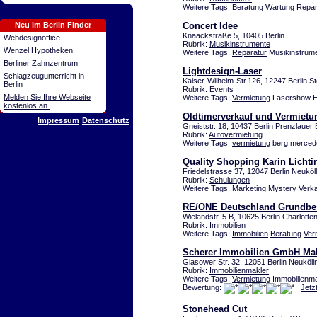
Weitere Tags:
Beratung
Wartung
Repar
Neu im Berlin Finder
Concert Idee
Knaackstraße 5, 10405 Berlin
Webdesignoffice
Rubrik:
Musikinstrumente
Wenzel Hypotheken
Weitere Tags:
Reparatur
Musikinstrume
Berliner Zahnzentrum
Lightdesign-Laser
Schlagzeugunterricht in
Kaiser-Wilhelm-Str.126, 12247 Berlin St
Berlin
Rubrik:
Events
Melden Sie Ihre Webseite
Weitere Tags:
Vermietung
Lasershow Ho
kostenlos an.
Oldtimerverkauf und Vermietu
Impressum
Datenschutz
Gneiststr. 18, 10437 Berlin Prenzlauer
Rubrik:
Autovermietung
Weitere Tags:
vermietung
berg mercede
Quality Shopping Karin Lichti
Friedelstrasse 37, 12047 Berlin Neuköl
Rubrik:
Schulungen
Weitere Tags:
Marketing
Mystery Verka
RE/ONE Deutschland Grundbesi
Wielandstr. 5 B, 10625 Berlin Charlotte
Rubrik:
Immobilien
Weitere Tags:
Immobilien
Beratung
Ver
Scherer Immobilien GmbH Makl
Glasower Str. 32, 12051 Berlin Neuköll
Rubrik:
Immobilienmakler
Weitere Tags:
Vermietung
Immobilienma
Bewertung:
Jetz
Stonehead Cut