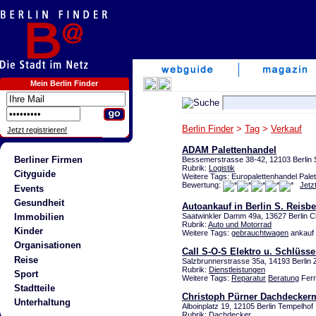
Mein Berlin Finder
Berlin Finder
>
Tag
>
Verkauf
Jetzt registrieren!
ADAM Palettenhandel
Berliner Firmen
Bessemerstrasse 38-42, 12103 Berlin
Rubrik:
Logistik
Cityguide
Weitere Tags: Europalettenhandel Palet
Bewertung:
Jetz
Events
Gesundheit
Autoankauf in Berlin S. Reisbe
Immobilien
Saatwinkler Damm 49a, 13627 Berlin C
Rubrik:
Auto und Motorrad
Kinder
Weitere Tags:
gebrauchtwagen
ankauf 
Organisationen
Call S-O-S Elektro u. Schlüsse
Reise
Salzbrunnerstrasse 35a, 14193 Berlin 
Rubrik:
Dienstleistungen
Sport
Weitere Tags:
Reparatur
Beratung
Fern
Stadtteile
Christoph Pürner Dachdeckerm
Unterhaltung
Alboinplatz 19, 12105 Berlin Tempelhof
Rubrik:
Dachdecker