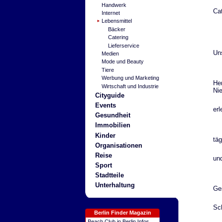
Handwerk
Ca
Internet
Lebensmittel
Bäcker
Catering
Lieferservice
Un
Medien
Mode und Beauty
Tiere
Werbung und Marketing
Her
Wirtschaft und Industrie
Ni
Cityguide
Events
erl
Gesundheit
Immobilien
Kinder
täg
Organisationen
Reise
un
Sport
Stadtteile
Unterhaltung
Ge
Sc
Berlin Finder Magazin
Beach Club in Berlin Infos