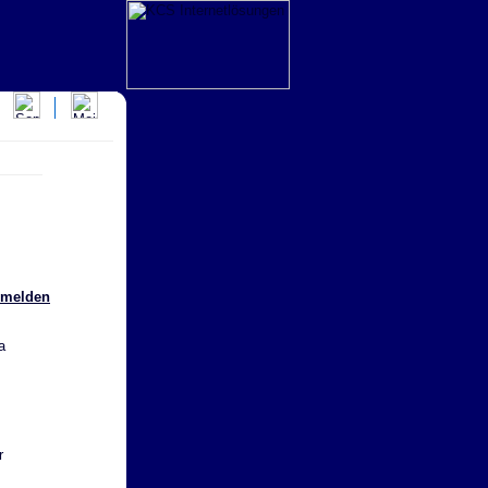
anmelden
a
r