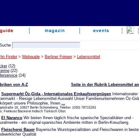
lin Finder
>
Webguide
>
Berliner Firmen
>
Lebensmittel
cker
(12)
ering
(22)
ferservice
(14)
briken von A-Z
Seite in der Rubrik Lebensmittel 
Supermarkt Öz-Gida - Internationales Einkaufsvergnügen
Internationaler
permarkt - Riesige Lebensmittel-Auswahl Unser Familienunternehmen Öz-Gid
körpert unsere Philosophie, Ihnen
...
ptstraße 16, 10827 Berlin Schöneberg, Telefon: (030) 78715291
s: Feinkost Bäckerei Indisch Türkisch Obst
El Naranco
Wir bieten Ihnen täglich frische spanische Spezialitäten und -
uralmente - ein original-spanisches Ambiente mitten in Berlin-Kreuzberg.
Fleischerei Bauer
Bayerische Wurstspezialitäten und Fleischwaren in beste
dwerklicher Qualität