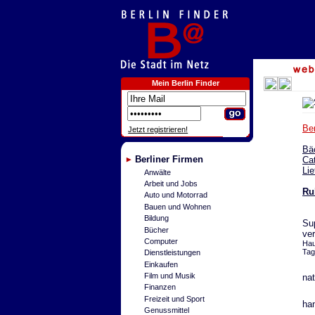
Mein Berlin Finder
Ber
Jetzt registrieren!
Bä
Berliner Firmen
Cat
Lie
Anwälte
Arbeit und Jobs
Ru
Auto und Motorrad
Bauen und Wohnen
Bildung
Su
Bücher
ver
Computer
Hau
Tag
Dienstleistungen
Einkaufen
Film und Musik
nat
Finanzen
Freizeit und Sport
han
Genussmittel