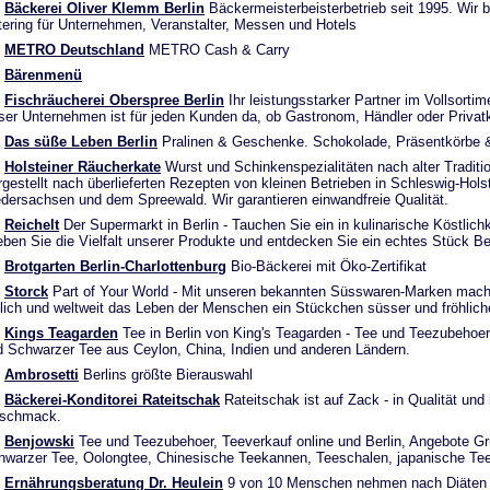
Bäckerei Oliver Klemm Berlin
Bäckermeisterbeisterbetrieb seit 1995. Wir b
tering für Unternehmen, Veranstalter, Messen und Hotels
METRO Deutschland
METRO Cash & Carry
Bärenmenü
Fischräucherei Oberspree Berlin
Ihr leistungsstarker Partner im Vollsortim
ser Unternehmen ist für jeden Kunden da, ob Gastronom, Händler oder Privat
Das süße Leben Berlin
Pralinen & Geschenke. Schokolade, Präsentkörbe &
Holsteiner Räucherkate
Wurst und Schinkenspezialitäten nach alter Traditi
gestellt nach überlieferten Rezepten von kleinen Betrieben in Schleswig-Holst
edersachsen und dem Spreewald. Wir garantieren einwandfreie Qualität.
Reichelt
Der Supermarkt in Berlin - Tauchen Sie ein in kulinarische Köstlichk
eben Sie die Vielfalt unserer Produkte und entdecken Sie ein echtes Stück Ber
Brotgarten Berlin-Charlottenburg
Bio-Bäckerei mit Öko-Zertifikat
Storck
Part of Your World - Mit unseren bekannten Süsswaren-Marken mach
lich und weltweit das Leben der Menschen ein Stückchen süsser und fröhlich
Kings Teagarden
Tee in Berlin von King's Teagarden - Tee und Teezubehoer
d Schwarzer Tee aus Ceylon, China, Indien und anderen Ländern.
Ambrosetti
Berlins größte Bierauswahl
Bäckerei-Konditorei Rateitschak
Rateitschak ist auf Zack - in Qualität und
schmack.
Benjowski
Tee und Teezubehoer, Teeverkauf online und Berlin, Angebote Gr
hwarzer Tee, Oolongtee, Chinesische Teekannen, Teeschalen, japanische T
Ernährungsberatung Dr. Heulein
9 von 10 Menschen nehmen nach Diäten 