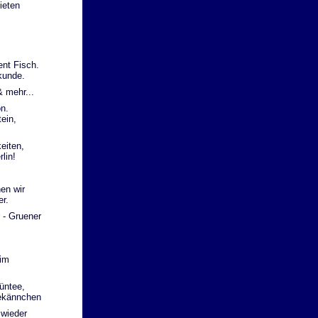
ieten
ent Fisch.
kunde.
 mehr...
on.
ein,
eiten,
lin!
en wir
er.
 - Gruener
 im
üntee,
eekännchen
wieder