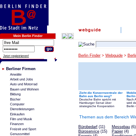
Mein Berlin Finder
Berlin Finder
>
Webguide
>
Berl
Jetzt registrieren!
Berliner Firmen
Anwälte
Arbeit und Jobs
Auto und Motorrad
Bauen und Wohnen
Zieht die Konzernzentrale der
Mobil
Bildung
Bahn aus Berlin weg?
Berlin
Bücher
Deutsche Bahn spricht mit
Nach A
Hamburger Senat über
wird d
Computer
strategische Kooperation
Berlin 
Dienstleistungen
Einkaufen
Themen aus dem Bereich Wirt
Film und Musik
Finanzen
Bürobedarf
(11)
Messebau
(6)
Freizeit und Sport
Büroservice
(15)
Papier
(4)
Genussmittel
Energie
(4)
Speditionen
(