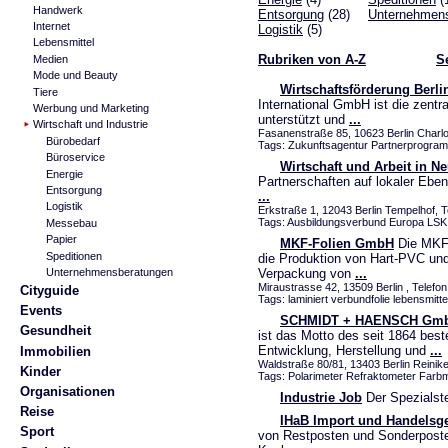
Handwerk
Entsorgung
(28)
Unternehmen
Internet
Logistik
(5)
Lebensmittel
Rubriken von A-Z
S
Medien
Mode und Beauty
Wirtschaftsförderung Berli
Tiere
International GmbH ist die zentra
Werbung und Marketing
unterstützt und
...
Wirtschaft und Industrie
Fasanenstraße 85, 10623 Berlin Charlo
Bürobedarf
Tags: Zukunftsagentur Partnerprogram
Büroservice
Wirtschaft und Arbeit in Ne
Energie
Partnerschaften auf lokaler Eben
Entsorgung
...
Logistik
Erkstraße 1, 12043 Berlin Tempelhof, T
Tags: Ausbildungsverbund Europa LS
Messebau
Papier
MKF-Folien GmbH
Die MKF-
Speditionen
die Produktion von Hart-PVC und
Unternehmensberatungen
Verpackung von
...
Miraustrasse 42, 13509 Berlin , Telefon
Cityguide
Tags: laminiert verbundfolie lebensmitt
Events
SCHMIDT + HAENSCH Gmb
Gesundheit
ist das Motto des seit 1864 b
Entwicklung, Herstellung und
...
Immobilien
Waldstraße 80/81, 13403 Berlin Reinike
Kinder
Tags: Polarimeter Refraktometer Farb
Organisationen
Industrie Job
Der Spezialste
Reise
IHaB Import und Handelsges
Sport
von Restposten und Sonderposte