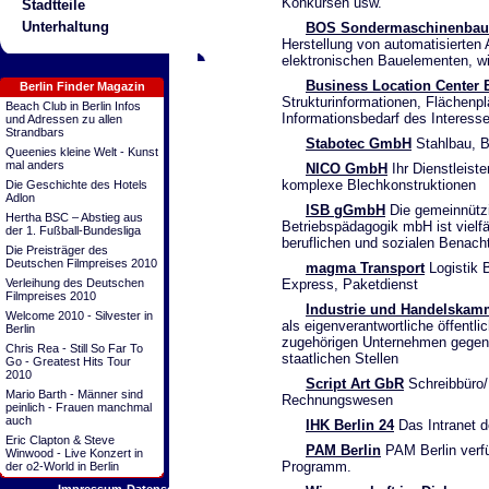
Konkursen usw.
Stadtteile
Unterhaltung
BOS Sondermaschinenbau
Herstellung von automatisierten 
elektronischen Bauelementen, w
Business Location Center B
Berlin Finder Magazin
Strukturinformationen, Flächenp
Beach Club in Berlin Infos
Informationsbedarf des Interess
und Adressen zu allen
Strandbars
Stabotec GmbH
Stahlbau, B
Queenies kleine Welt - Kunst
mal anders
NICO GmbH
Ihr Dienstleist
komplexe Blechkonstruktionen
Die Geschichte des Hotels
Adlon
ISB gGmbH
Die gemeinnützi
Hertha BSC – Abstieg aus
Betriebspädagogik mbH ist vielfä
der 1. Fußball-Bundesliga
beruflichen und sozialen Benacht
Die Preisträger des
Deutschen Filmpreises 2010
magma Transport
Logistik B
Express, Paketdienst
Verleihung des Deutschen
Filmpreises 2010
Industrie und Handelskam
Welcome 2010 - Silvester in
als eigenverantwortliche öffentli
Berlin
zugehörigen Unternehmen gegen
Chris Rea - Still So Far To
staatlichen Stellen
Go - Greatest Hits Tour
2010
Script Art GbR
Schreibbüro/B
Mario Barth - Männer sind
Rechnungswesen
peinlich - Frauen manchmal
auch
IHK Berlin 24
Das Intranet de
Eric Clapton & Steve
PAM Berlin
PAM Berlin verfü
Winwood - Live Konzert in
Programm.
der o2-World in Berlin